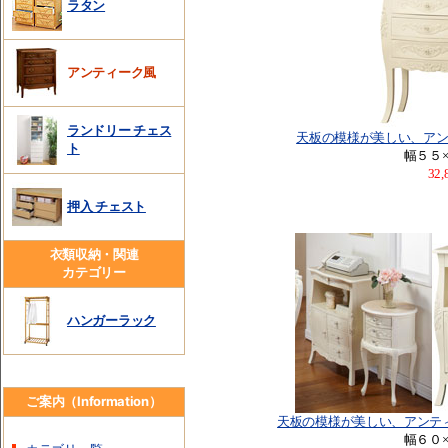
ラタン
アンティーク風
ランドリー チェス
天板の模様が美しい、ア
ト
幅５５
32
押入 チェスト
衣類収納・関連
カテゴリー
ハンガーラック
ご案内（Information）
天板の模様が美しい、アンテ
幅６０