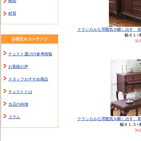
種類
材質
クラシカルな雰囲気を醸し出す、
幅６１×
お役立ちコンテンツ
32
チェスト選びの参考情報
お客様の声
スタッフおすすめ商品
チェストとは
当店の特徴
コラム
クラシカルな雰囲気を醸し出す、
幅９１,５×
54