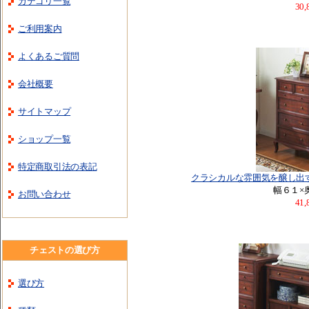
カテゴリ一覧
30
ご利用案内
よくあるご質問
会社概要
サイトマップ
ショップ一覧
特定商取引法の表記
クラシカルな雰囲気を醸し出
幅６１×
お問い合わせ
41
チェストの選び方
選び方