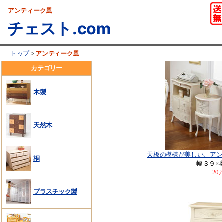
アンティーク風
チェスト.com
アンティーク風
トップ
>
カテゴリー
木製
天然木
天板の模様が美しい、ア
桐
幅３９×
20
プラスチック製